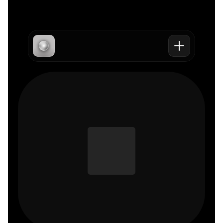
Überblick
Beliebte 
Kontakt
Angebot
Blogs
Projekt 
Service
"Facebook 
starten
Versprechen
tot"
E-Mail senden
"Facebook 
Termin 
Werbekonto"
vereinbaren
"Meta Ads 
Tracking"