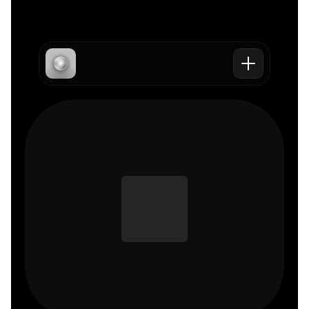
Überblick
Beliebte 
Kontakt
Angebot
Blogs
Projekt 
Service
"Facebook 
starten
Versprechen
tot"
E-Mail senden
"Facebook 
Termin 
Werbekonto"
vereinbaren
"Meta Ads 
Tracking"