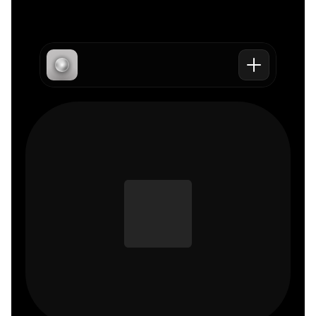
Überblick
Beliebte 
Kontakt
Angebot
Blogs
Projekt 
Service
"Facebook 
starten
Versprechen
tot"
E-Mail senden
"Facebook 
Termin 
Werbekonto"
vereinbaren
"Meta Ads 
Tracking"