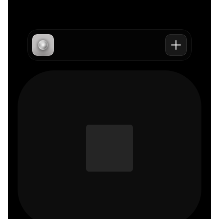
Überblick
Beliebte 
Kontakt
Angebot
Blogs
Projekt 
Service
"Facebook 
starten
Versprechen
tot"
E-Mail senden
"Facebook 
Termin 
Werbekonto"
vereinbaren
"Meta Ads 
Tracking"