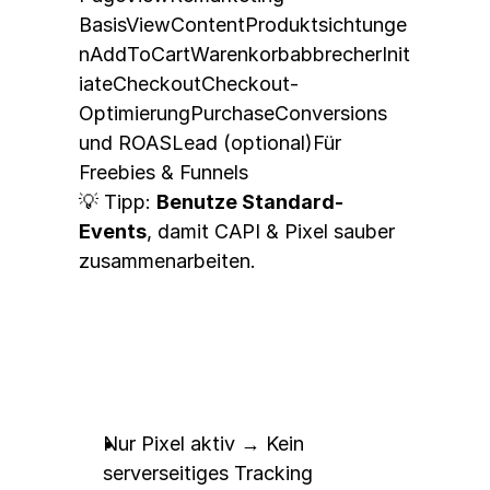
Basis
ViewContent
Produktsichtunge
n
AddToCart
Warenkorbabbrecher
Init
iateCheckout
Checkout-
Optimierung
Purchase
Conversions 
und ROAS
Lead
 (optional)Für 
Freebies & Funnels
💡 Tipp: 
Benutze Standard-
Events
, damit CAPI & Pixel sauber 
zusammenarbeiten.
❌ Häufige Fehler bei der 
Einrichtung
Nur Pixel aktiv → Kein 
serverseitiges Tracking