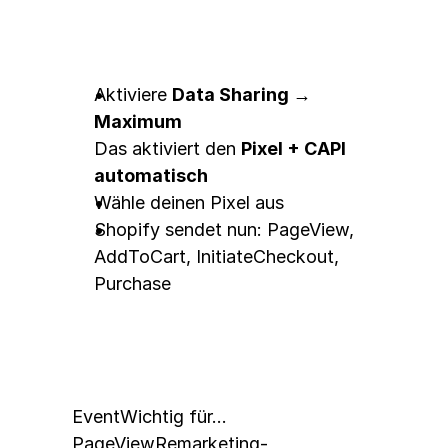
3. CAPI aktivieren (im 
Facebook Sales Channel)
Aktiviere 
Data Sharing → 
Maximum
Das aktiviert den 
Pixel + CAPI 
automatisch
Wähle deinen Pixel aus
Shopify sendet nun: 
PageView
, 
AddToCart
, 
InitiateCheckout
, 
Purchase
📈 Welche Events solltest du 
tracken?
EventWichtig für…
PageView
Remarketing-