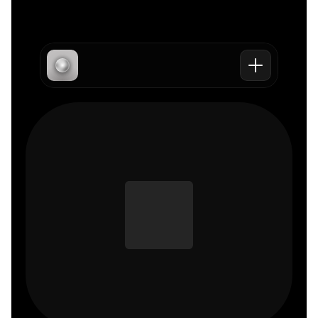
Überblick
Beliebte 
Kontakt
Angebot
Blogs
Projekt 
Service
"Facebook 
starten
Versprechen
tot"
E-Mail senden
"Facebook 
Termin 
Werbekonto"
vereinbaren
"Meta Ads 
Tracking"